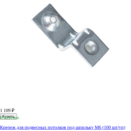
1 109 ₽
Купить
В наличии
Крепеж для подвесных потолков под шпильку M6 (100 шт/уп)