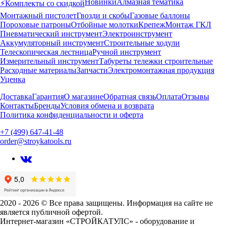
Новинки
Алмазная тематика
⚡️Комплекты со скидкой
Монтажный пистолет
Гвозди и скобы
Газовые баллоны
Пороховые патроны
Отбойные молотки
Крепеж
Монтаж ГКЛ
Пневматический инструмент
Электроинструмент
Аккумуляторный инструмент
Строительные ходули
Телескопическая лестница
Ручной инструмент
Измерительный инструмент
Табуреты тележки строительные
Расходные материалы
Запчасти
Электромонтажная продукция
Уценка
Доставка
Гарантия
О магазине
Обратная связь
Оплата
Отзывы
Контакты
Бренды
Условия обмена и возврата
Политика конфиденциальности и оферта
+7 (499) 647-41-48
order@stroykatools.ru
2020 - 2026 © Все права защищены. Информация на сайте не
является публичной офертой.
Интернет-магазин «СТРОЙКАТУЛС» - оборудование и