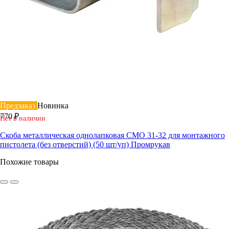
Предзаказ
Новинка
770 ₽
Нет в наличии
Скоба металлическая однолапковая СМО 31-32 для монтажного
пистолета (без отверстий) (50 шт/уп) Промрукав
Похожие товары