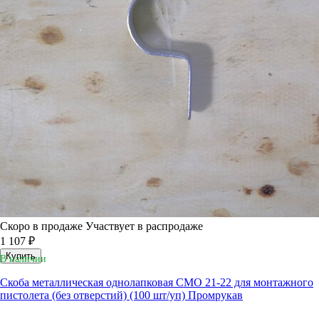
Скоро в продаже
Участвует в распродаже
1 107 ₽
Купить
В наличии
Скоба металлическая однолапковая СМО 21-22 для монтажного
пистолета (без отверстий) (100 шт/уп) Промрукав