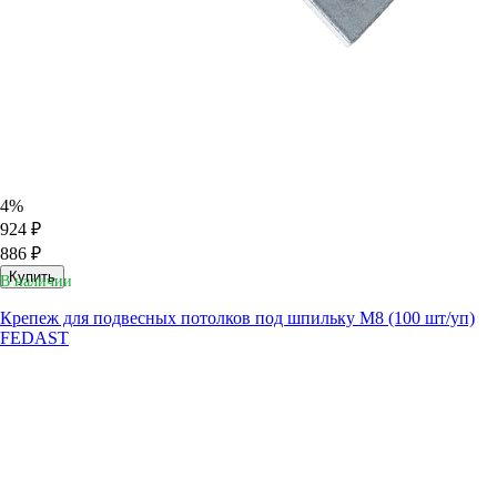
4%
924 ₽
886 ₽
Купить
В наличии
Крепеж для подвесных потолков под шпильку M8 (100 шт/уп)
FEDAST