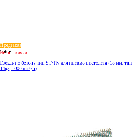
Предзаказ
566 ₽
Нет в наличии
Гвоздь по бетону тип ST/TN для пневмо пистолета (18 мм, тип
14ga, 1000 шт/уп)