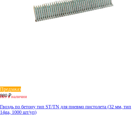
Предзаказ
880 ₽
Нет в наличии
Гвоздь по бетону тип ST/TN для пневмо пистолета (32 мм, тип
14ga, 1000 шт/уп)