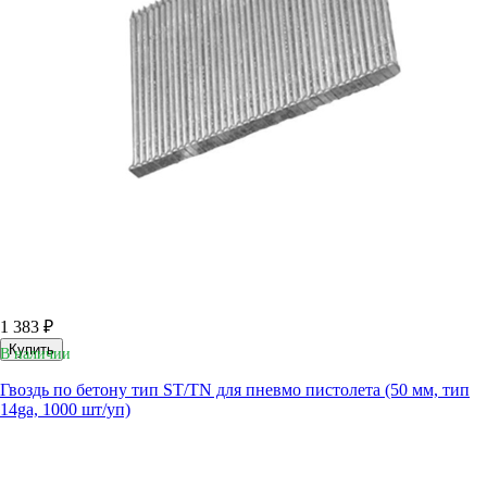
1 383 ₽
Купить
В наличии
Гвоздь по бетону тип ST/TN для пневмо пистолета (50 мм, тип
14ga, 1000 шт/уп)