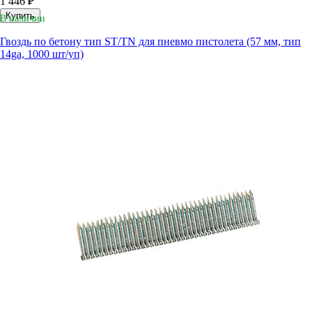
1 446 ₽
Купить
В наличии
Гвоздь по бетону тип ST/TN для пневмо пистолета (57 мм, тип
14ga, 1000 шт/уп)