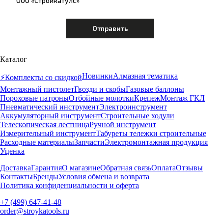
ООО «Стройкатулс»
Каталог
Новинки
Алмазная тематика
⚡️Комплекты со скидкой
Монтажный пистолет
Гвозди и скобы
Газовые баллоны
Пороховые патроны
Отбойные молотки
Крепеж
Монтаж ГКЛ
Пневматический инструмент
Электроинструмент
Аккумуляторный инструмент
Строительные ходули
Телескопическая лестница
Ручной инструмент
Измерительный инструмент
Табуреты тележки строительные
Расходные материалы
Запчасти
Электромонтажная продукция
Уценка
Доставка
Гарантия
О магазине
Обратная связь
Оплата
Отзывы
Контакты
Бренды
Условия обмена и возврата
Политика конфиденциальности и оферта
+7 (499) 647-41-48
order@stroykatools.ru