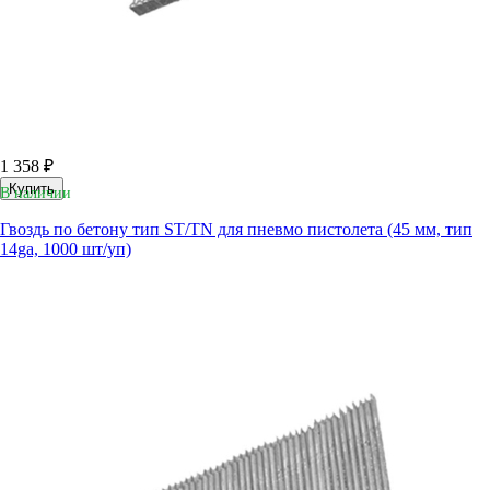
1 358 ₽
Купить
В наличии
Гвоздь по бетону тип ST/TN для пневмо пистолета (45 мм, тип
14ga, 1000 шт/уп)