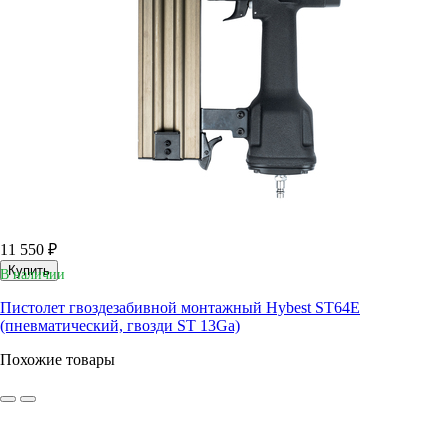
11 550 ₽
Купить
В наличии
Пистолет гвоздезабивной монтажный Hybest ST64E
(пневматический, гвозди ST 13Ga)
Похожие товары