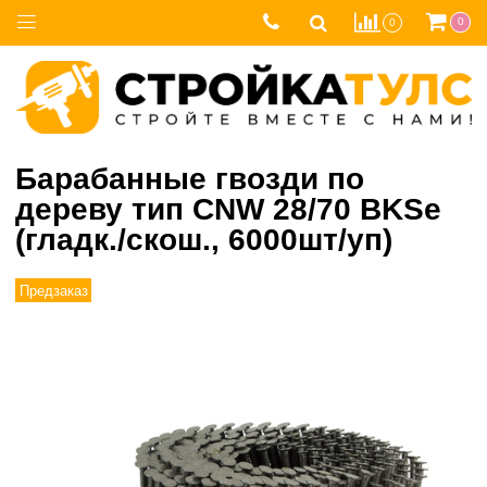
0
0
Барабанные гвозди по
дереву тип CNW 28/70 BKSe
(гладк./скош., 6000шт/уп)
Предзаказ