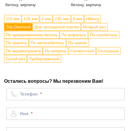
бетону, кирпичу
бетону, кирпичу
115 мм
125 мм
2 мм
230 мм
3 мм
Hilberg
Trio Diamond
Для тротуарной плитки
Мокрый рез
По армированному бетону
По асфальту
По газобетону
По граниту
По железобетону
По камню
По керамограниту
По кипричу
Сегментный
Сплошные
Сухой рез
Турбированный
Остались вопросы? Мы перезвоним Вам!
Телефон
Имя